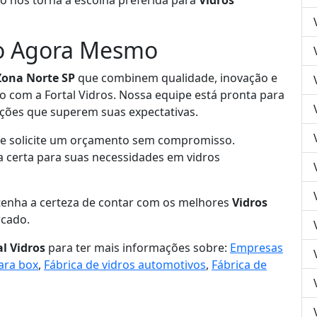
so nos torna a escolha preferida para
Vidros
to Agora Mesmo
Zona Norte SP
que combinem qualidade, inovação e
o com a Fortal Vidros. Nossa equipe está pronta para
uções que superem suas expectativas.
1 e solicite um orçamento sem compromisso.
ha certa para suas necessidades em vidros
 tenha a certeza de contar com os melhores
Vidros
cado.
al Vidros
para ter mais informações sobre:
Empresas
para box
,
Fábrica de vidros automotivos
,
Fábrica de